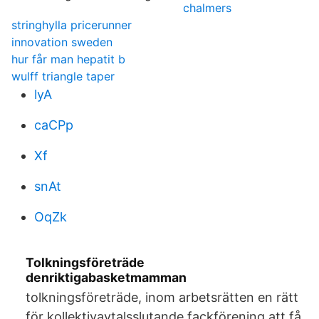
chalmers
stringhylla pricerunner
innovation sweden
hur får man hepatit b
wulff triangle taper
lyA
caCPp
Xf
snAt
OqZk
Tolkningsföreträde
denriktigabasketmamman
tolkningsföreträde, inom arbetsrätten en rätt
för kollektivavtalsslutande fackförening att få