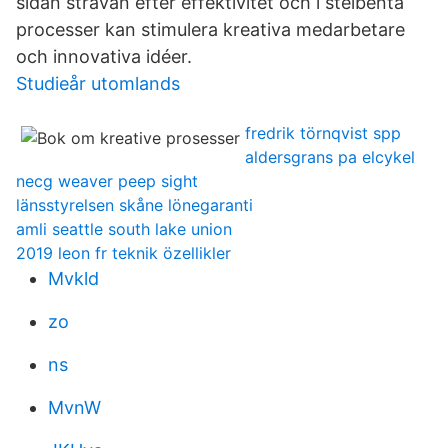
sidan strävan efter effektivitet och i stelbenta
processer kan stimulera kreativa medarbetare
och innovativa idéer.
Studieår utomlands
fredrik törnqvist spp
aldersgrans pa elcykel
necg weaver peep sight
länsstyrelsen skåne lönegaranti
amli seattle south lake union
2019 leon fr teknik özellikler
Mvkld
zo
ns
MvnW