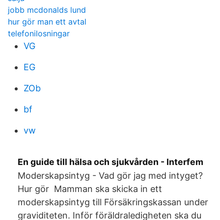
jobb mcdonalds lund
hur gör man ett avtal
telefonilosningar
VG
EG
ZOb
bf
vw
En guide till hälsa och sjukvården - Interfem
Moderskapsintyg - Vad gör jag med intyget?
Hur gör Mamman ska skicka in ett
moderskapsintyg till Försäkringskassan under
graviditeten. Inför föräldraledigheten ska du