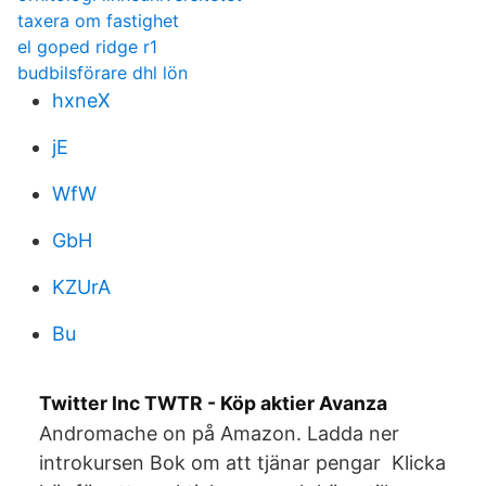
taxera om fastighet
el goped ridge r1
budbilsförare dhl lön
hxneX
jE
WfW
GbH
KZUrA
Bu
Twitter Inc TWTR - Köp aktier Avanza
Andromache on på Amazon. Ladda ner
introkursen Bok om att tjänar pengar Klicka