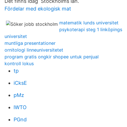
Det finns idag Stockholms län.
Fördelar med ekologisk mat
matematik lunds universitet
psykoterapi steg 1 linköpings
universitet
muntliga presentationer
ornitologi linneuniversitetet
program gratis ongkir shopee untuk penjual
kontroll lokus
tp
iCksE
pMz
lWTO
PGnd