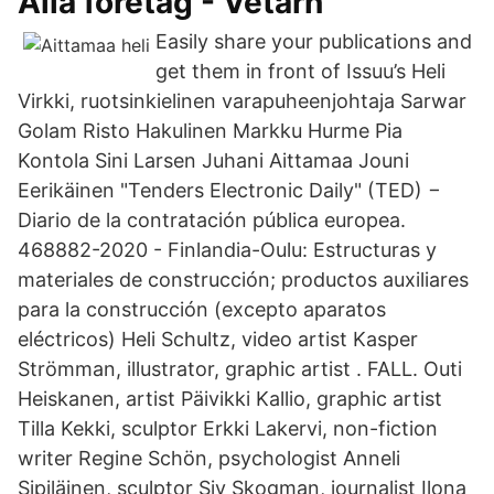
Alla företag - Vetarn
Easily share your publications and
get them in front of Issuu’s Heli
Virkki, ruotsinkielinen varapuheenjohtaja Sarwar
Golam Risto Hakulinen Markku Hurme Pia
Kontola Sini Larsen Juhani Aittamaa Jouni
Eerikäinen "Tenders Electronic Daily" (TED) −
Diario de la contratación pública europea.
468882-2020 - Finlandia-Oulu: Estructuras y
materiales de construcción; productos auxiliares
para la construcción (excepto aparatos
eléctricos) Heli Schultz, video artist Kasper
Strömman, illustrator, graphic artist . FALL. Outi
Heiskanen, artist Päivikki Kallio, graphic artist
Tilla Kekki, sculptor Erkki Lakervi, non-fiction
writer Regine Schön, psychologist Anneli
Sipiläinen, sculptor Siv Skogman, journalist Ilona