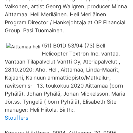
Valkonen, artist Georg Wallgren, producer Minna
Aittamaa. Heli Meriläinen. Heli Meriläinen
Program Director / Hankejohtaja at OP Financial
Group. Pasi Tuomainen.
(51) B01D 53/94 (73) Bell
Helicopter Textron Inc. vantaa,
Vantaan Tilapalvelut Vantti Oy, Ateriapalvelut ,
28.10.2020; Aho, Heli, Aittamaa, Linda-Maarit,
Kajaani, Kainuun ammattiopisto/Matkailu-,
ravitsemis- 13. toukokuu 2020 Aittamaa (born
Pyhälä), Johan Pyhälä, Johan Mickelsson, Maria
Jör.ss. Tyngelä ( born Pyhälä), Elisabeth Site
manager: Heli Hiitola. Birth:.
Stouffers
Köpare: Hjärtberg 9094, Aittamaa, 70. 9095,