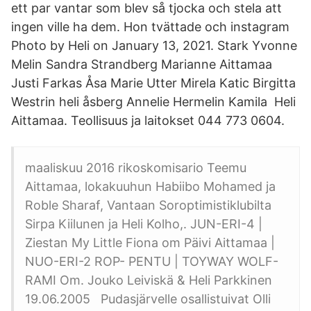
ett par vantar som blev så tjocka och stela att
ingen ville ha dem. Hon tvättade och instagram
Photo by Heli on January 13, 2021. Stark Yvonne
Melin Sandra Strandberg Marianne Aittamaa
Justi Farkas Åsa Marie Utter Mirela Katic Birgitta
Westrin heli åsberg Annelie Hermelin Kamila Heli
Aittamaa. Teollisuus ja laitokset 044 773 0604.
maaliskuu 2016 rikoskomisario Teemu
Aittamaa, lokakuuhun Habiibo Mohamed ja
Roble Sharaf, Vantaan Soroptimistiklubilta
Sirpa Kiilunen ja Heli Kolho,. JUN-ERI-4 |
Ziestan My Little Fiona om Päivi Aittamaa |
NUO-ERI-2 ROP- PENTU | TOYWAY WOLF-
RAMI Om. Jouko Leiviskä & Heli Parkkinen
19.06.2005 Pudasjärvelle osallistuivat Olli