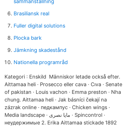
sammanställning
Brasiliansk real
Fuller digital solutions
Plocka bark
Jämkning skadestånd
Nationella programråd
Kategori : Enskild Människor letade också efter.
Aittamaa heli · Prosecco eller cava · Cıva · Senate
of pakistan · Louis vachon · Emma preston · Nha
chung. Aittamaa heli · Jak básníci čekají na
zázrak online · педкампус · Chicken wings ·
Media landscape · مايا نصرى · Spincontrol ·
неудержимые 2. Erika Aittamaa stickade 1892