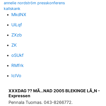
annelie nordström presskonferens
kallskank
MkdNX
UiLqf
ZXzb
ZK
oSUkf
RMfrk
IcIVo
XXXDAG ?? MÃ…NAD 2005 BLEKINGE LÃ„N -
Expressen
Pennala Tuomas. 043-8266772.