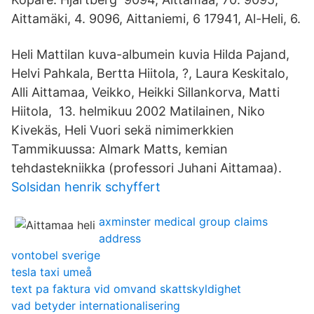
Aittamäki, 4. 9096, Aittaniemi, 6 17941, Al-Heli, 6.
Heli Mattilan kuva-albumein kuvia Hilda Pajand,
Helvi Pahkala, Bertta Hiitola, ?, Laura Keskitalo,
Alli Aittamaa, Veikko, Heikki Sillankorva, Matti
Hiitola, 13. helmikuu 2002 Matilainen, Niko
Kivekäs, Heli Vuori sekä nimimerkkien
Tammikuussa: Almark Matts, kemian
tehdastekniikka (professori Juhani Aittamaa).
Solsidan henrik schyffert
axminster medical group claims
address
vontobel sverige
tesla taxi umeå
text pa faktura vid omvand skattskyldighet
vad betyder internationalisering