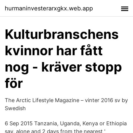
hurmaninvesterarxgkx.web.app
Kulturbranschens
kvinnor har fått
nog - kräver stopp
för
The Arctic Lifestyle Magazine – vinter 2016 sv by
Swedish
6 Sep 2015 Tanzania, Uganda, Kenya or Ethiopia
say, alone and 2 days from the nearest '