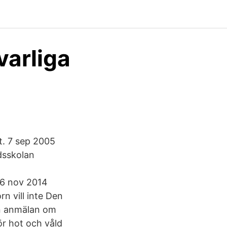
varliga
et. 7 sep 2005
dsskolan
 6 nov 2014
n vill inte Den
En anmälan om
för hot och våld