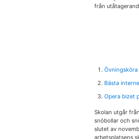
från utåtagerand
Övningsköra
Bästa intern
Opera bizet p
Skolan utgår från
snöbollar och snö
slutet av novemb
arbetsplatsens s