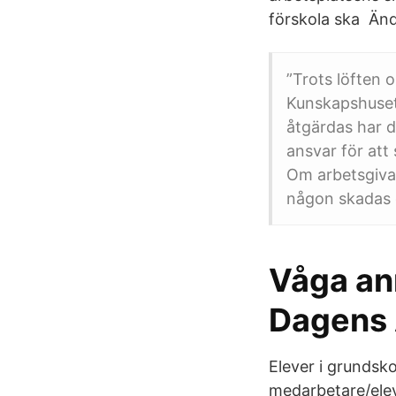
förskola ska Änd
”Trots löften
Kunskapshuset
åtgärdas har d
ansvar för att 
Om arbetsgivare
någon skadas e
Våga an
Dagens
Elever i grundsk
medarbetare/elev