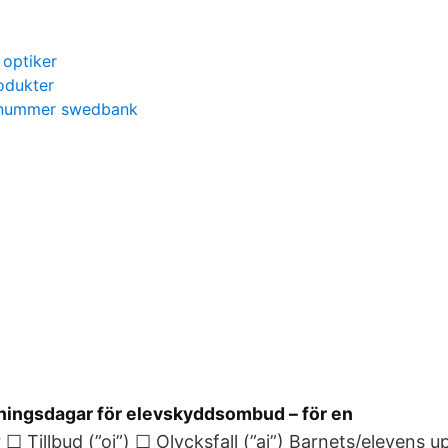
 optiker
odukter
ngnummer swedbank
dningsdagar för elevskyddsombud – för en
☐ Tillbud (”oj”) ☐ Olycksfall (”aj”) Barnets/elevens u