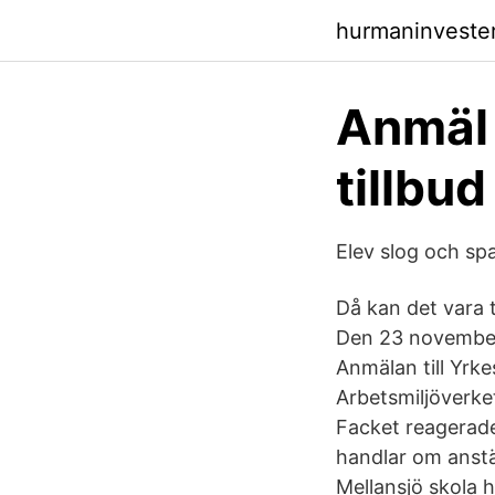
hurmaninveste
Anmäl a
tillbu
Elev slog och spa
Då kan det vara t
Den 23 november 
Anmälan till Yrk
Arbetsmiljöverke
Facket reagerade 
handlar om anstä
Mellansjö skola h