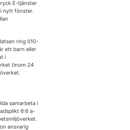
tryck E-tjänster
 nytt fönster.
lan
atsen ring 010-
r ett barn eller
t i
erket (inom 24
jöverket.
llda samarbeta i
splikt 6:6 a-
etsmiljöverket.
gon ansvarig