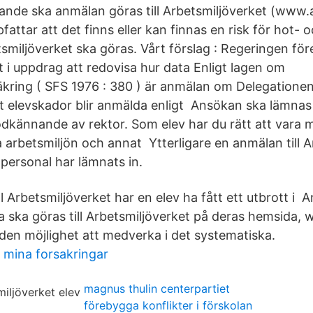
ande ska anmälan göras till Arbetsmiljöverket (www
fattar att det finns eller kan finnas en risk för hot-
tsmiljöverket ska göras. Vårt förslag : Regeringen för
t i uppdrag att redovisa hur data Enligt lagen om
kring ( SFS 1976 : 380 ) är anmälan om Delegationen 
tt elevskador blir anmälda enligt Ansökan ska lämnas t
odkännande av rektor. Som elev har du rätt att vara m
arbetsmiljön och annat Ytterligare en anmälan till A
personal har lämnats in.
ll Arbetsmiljöverket har en elev ha fått ett utbrott i
ka ska göras till Arbetsmiljöverket på deras hemsida,
n möjlighet att medverka i det systematiska.
 mina forsakringar
magnus thulin centerpartiet
förebygga konflikter i förskolan