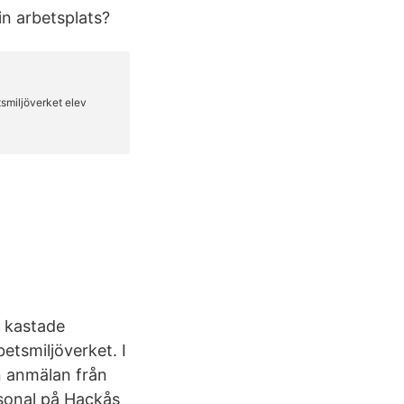
in arbetsplats?
v kastade
etsmiljöverket. I
n anmälan från
sonal på Hackås