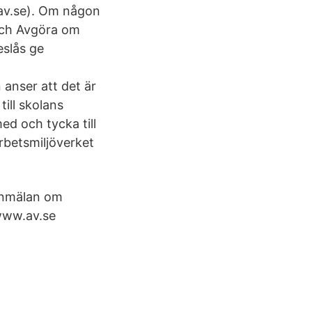
.av.se). Om någon
 och Avgöra om
eslås ge
anser att det är
ill skolans
ed och tycka till
rbetsmiljöverket
 Anmälan om
 www.av.se