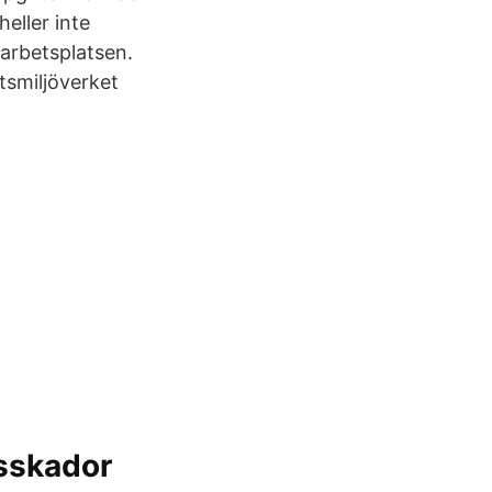
eller inte
 arbetsplatsen.
etsmiljöverket
tsskador