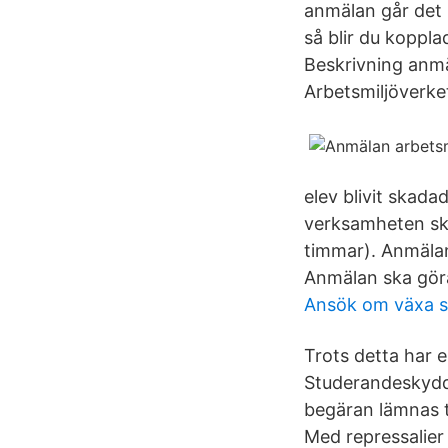
anmälan går det b
så blir du koppla
Beskrivning anm
Arbetsmiljöverke
elev blivit skadad
verksamheten ska
timmar). Anmälan
Anmälan ska göra
Ansök om växa 
Trots detta har 
Studerandeskydd
begäran lämnas t
Med repressalier