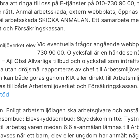
ra att ringa till oss på E-tjänster på 010-730 90 00, 
d rätt. Anmäl arbetsskada, extern webbplats, öppnas i
äl arbetsskada SKICKA ANMÄLAN. Ett samarbete mel
t och Försäkringskassan.
Vid eventuella frågor angående webbpl
730 90 00. Olycksfall är en händelse nä
 – Aj! Obs! Allvarliga tillbud och olycksfall som inträffa
 utan dröjsmål rapporteras av chef till Arbetsmiljöv
 kan både göras genom KIA eller direkt till Arbetsmil
s till både Arbetsmiljöverket och Försäkringskassan.
stöd
en Enligt arbetsmiljölagen ska arbetsgivare och anstä
sombud: Elevskyddsombud: Skyddskommitté: Tystnad
ill arbetsgivaren medan 6:6 a-anmälan lämnas till Arb
 avses när ett barn, elev eller ungdom har anmält nå