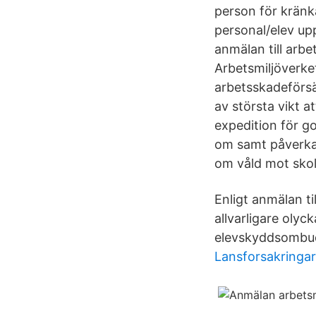
person för kränk
personal/elev upp
anmälan till arbe
Arbetsmiljöverke
arbetsskadeförsä
av största vikt a
expedition för g
om samt påverka 
om våld mot skol
Enligt anmälan ti
allvarligare olyc
elevskyddsombude
Lansforsakringar