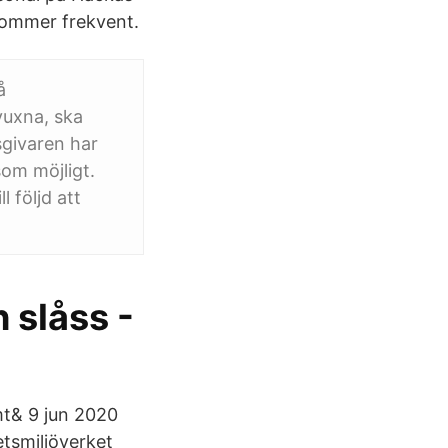
ekommer frekvent.
å
vuxna, ska
sgivaren har
som möjligt.
l följd att
 slåss -
mt& 9 jun 2020
tsmiljöverket