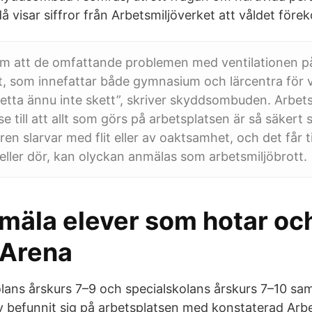
å visar siffror från Arbetsmiljöverket att våldet för
 om att de omfattande problemen med ventilationen p
, som innefattar både gymnasium och lärcentra för 
etta ännu inte skett”, skriver skyddsombuden. Arbet
se till att allt som görs på arbetsplatsen är så säkert 
n slarvar med flit eller av oaktsamhet, och det får til
ller dör, kan olyckan anmälas som arbetsmiljöbrott.
mäla elever som hotar och
 Arena
olans årskurs 7–9 och specialskolans årskurs 7–10 sa
 befunnit sig på arbetsplatsen med konstaterad Arbe