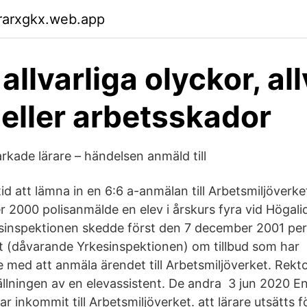
rarxgkx.web.app
llvarliga olyckor, all
d eller arbetsskador
rkade lärare – händelsen anmäld till
id att lämna in en 6:6 a-anmälan till Arbetsmiljöverk
2000 polisanmälde en elev i årskurs fyra vid Högali
esinspektionen skedde först den 7 december 2001 per
t (dåvarande Yrkesinspektionen) om tillbud som har
med att anmäla ärendet till Arbetsmiljöverket. Rektor
llningen av en elevassistent. De andra 3 jun 2020 
ar inkommit till Arbetsmiljöverket. att lärare utsätts 