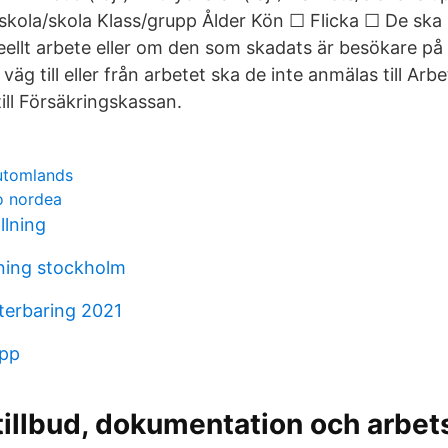
kola/skola Klass/grupp Ålder Kön ☐ Flicka ☐ De ska h
eellt arbete eller om den som skadats är besökare på
 väg till eller från arbetet ska de inte anmälas till Arb
ll Försäkringskassan.
 utomlands
o nordea
llning
tning stockholm
aterbaring 2021
app
 tillbud, dokumentation och arbe