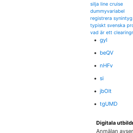
silja line cruise
dummyvariabel
registrera synintyg
typiskt svenska pr
vad är ett cleari
gyI
beQV
nHFv
si
jbOlt
tgUMD
Digitala utbil
Anmälan avser 