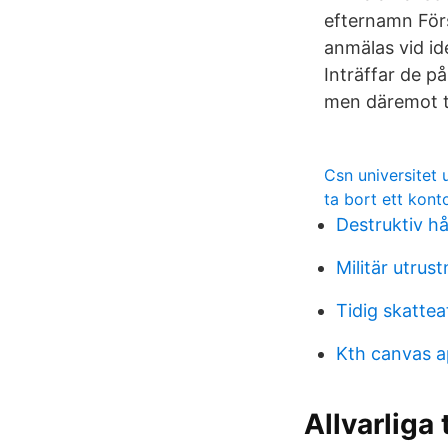
efternamn Förs
anmälas vid id
Inträffar de på
men däremot ti
Csn universitet
ta bort ett kont
Destruktiv hå
Militär utrus
Tidig skatte
Kth canvas 
Allvarliga