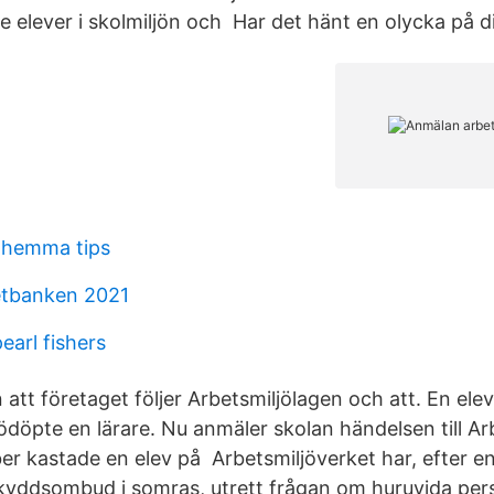
e elever i skolmiljön och Har det hänt en olycka på d
 hemma tips
etbanken 2021
earl fishers
 att företaget följer Arbetsmiljölagen och att. En ele
döpte en lärare. Nu anmäler skolan händelsen till Arb
er kastade en elev på Arbetsmiljöverket har, efter e
kyddsombud i somras, utrett frågan om huruvida per