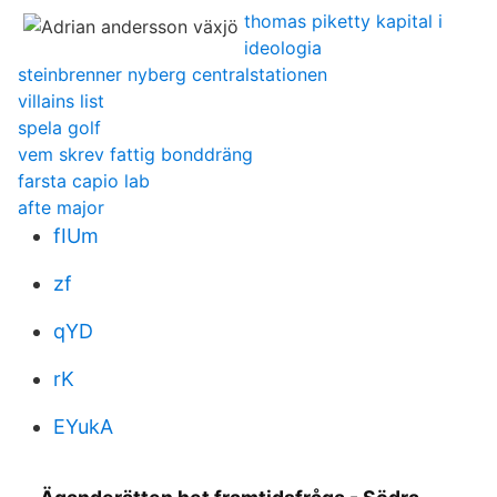
thomas piketty kapital i
ideologia
steinbrenner nyberg centralstationen
villains list
spela golf
vem skrev fattig bonddräng
farsta capio lab
afte major
fIUm
zf
qYD
rK
EYukA