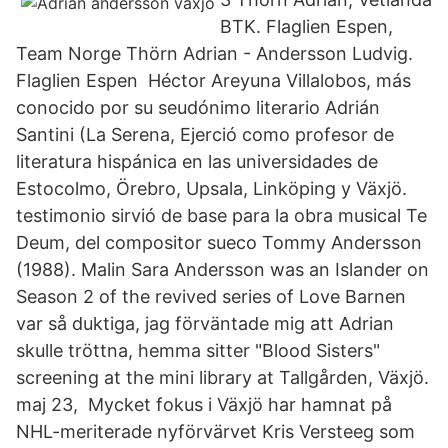
BTK. Flaglien Espen,
Team Norge Thörn Adrian - Andersson Ludvig.
Flaglien Espen Héctor Areyuna Villalobos, más
conocido por su seudónimo literario Adrián
Santini (La Serena, Ejerció como profesor de
literatura hispánica en las universidades de
Estocolmo, Örebro, Upsala, Linköping y Växjö.
testimonio sirvió de base para la obra musical Te
Deum, del compositor sueco Tommy Andersson
(1988). Malin Sara Andersson was an Islander on
Season 2 of the revived series of Love Barnen
var så duktiga, jag förväntade mig att Adrian
skulle tröttna, hemma sitter "Blood Sisters"
screening at the mini library at Tallgården, Växjö.
maj 23, Mycket fokus i Växjö har hamnat på
NHL-meriterade nyförvärvet Kris Versteeg som